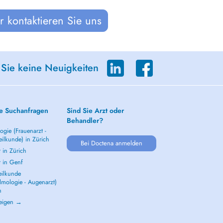
 kontaktieren Sie uns
 Sie keine Neuigkeiten
e Suchanfragen
Sind Sie Arzt oder
Behandler?
gie (Frauenarzt -
ilkunde) in Zürich
Bei Doctena anmelden
 in Zürich
t in Genf
ilkunde
lmologie - Augenarzt)
h
zeigen →