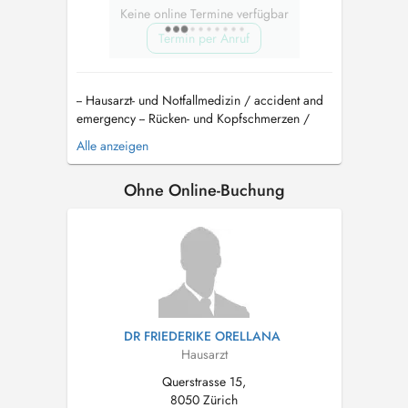
Keine online Termine verfügbar
Termin per Anruf
-- Hausarzt- und Notfallmedizin / accident and
emergency -- Rücken- und Kopfschmerzen /
Headache -- Bandscheibenvorfälle Hals und
Alle anzeigen
Rücken / Spine -- Hausbesuche und
Hausbetreuung -- Gynäkologische
Ohne Online-Buchung
Jahreskontrolle -- Ultraschalluntersuchungen --
Hautkrankheiten, Ästhetische Dermato...
DR FRIEDERIKE ORELLANA
Hausarzt
Querstrasse 15,
8050 Zürich