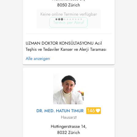
8050 Zürich
Keine online Termine verfügbar
Termin per Anruf
UZMAN DOKTOR KONSÜLTASYONU Acil
Teşhis ve Tedaviler Kanser ve Alerji Taraması
Kalp-Damar Hastalıkları Taraması Gizli Şeker
Alle anzeigen
Hastalığı Taraması Göz Tansiyonu Taraması
Katarakt Taraması Kaş Zayıflığı, Koordinasyo...
146
DR. MED. HATUN TIMUR
Hausarzt
Hottingerstrasse 14,
8032 Zürich