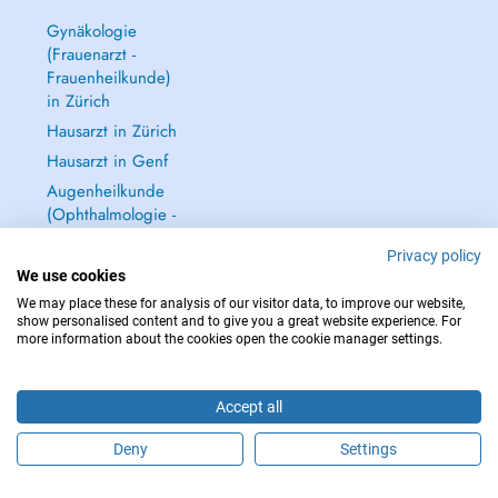
Gynäkologie
(Frauenarzt -
Frauenheilkunde)
in Zürich
Hausarzt in Zürich
Hausarzt in Genf
Augenheilkunde
(Ophthalmologie -
Augenarzt) in
Privacy policy
Zürich
We use cookies
Alle anzeigen →
We may place these for analysis of our visitor data, to improve our website,
show personalised content and to give you a great website experience. For
more information about the cookies open the cookie manager settings.
Accept all
IM NOTFALL WENDEN SIE SICH AN : 144
Copyright © 2026 - DOCTENA Switzerland GmbH - Hagenholzstrasse 81a, 8050
Deny
Settings
Zürich, Switzerland