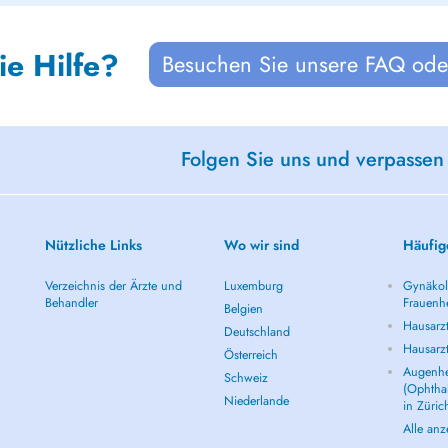
ie Hilfe?
Besuchen Sie unsere FAQ oder
Folgen Sie uns und verpassen
Nützliche Links
Wo wir sind
Häufig
Verzeichnis der Ärzte und
Luxemburg
Gynäkolo
Behandler
Frauenhe
Belgien
Hausarzt
Deutschland
Hausarz
Österreich
Augenhe
Schweiz
(Ophtha
Niederlande
in Züric
Alle an