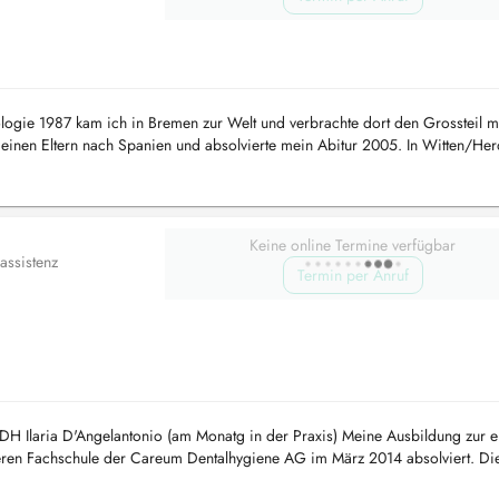
tologie 1987 kam ich in Bremen zur Welt und verbrachte dort den Grossteil m
 meinen Eltern nach Spanien und absolvierte mein Abitur 2005. In Witten/He
ic...
Keine online Termine verfügbar
assistenz
Termin per Anruf
DH Ilaria D'Angelantonio (am Monatg in der Praxis) Meine Ausbildung zur e
heren Fachschule der Careum Dentalhygiene AG im März 2014 absolviert. Die
enten...