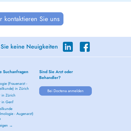
 kontaktieren Sie uns
 Sie keine Neuigkeiten
e Suchanfragen
Sind Sie Arzt oder
Behandler?
gie (Frauenarzt -
ilkunde) in Zürich
Bei Doctena anmelden
 in Zürich
t in Genf
ilkunde
lmologie - Augenarzt)
h
zeigen →