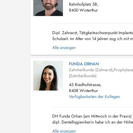
Bahnhofplatz 5B,
8400 Winterthur
Dipl. Zahnarzt, Tätigkeitsschwerpunkt Implan
Schulzeit. Im Alter von 14 Jahren zog ich mit
begann ich mein Zahnmedizinstudium welches 
Alle anzeigen
FUNDA ORHAN
Zahnheilkunde (Zahnarzt)
,
Prophylaxe
(Zahnheilkunde)
45 Riedhofstrasse,
8408 Winterthur
Verfügbarkeiten der Kollegen
DH Funda Orhan (am Mittwoch in der Praxis) 
dipl. Dentalhygienikerin habe ich an der Hö
als Dentalhygienikerin und der Kontakt mit Pati
Alle anzeigen