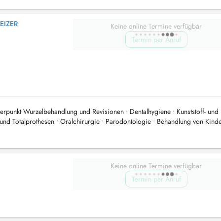
EIZER
Keine online Termine verfügbar
Termin per Anruf
rpunkt Wurzelbehandlung und Revisionen • Dentalhygiene • Kunststoff- und
 und Totalprothesen • Oralchirurgie • Parodontologie • Behandlung von Kinde
.
Keine online Termine verfügbar
Termin per Anruf