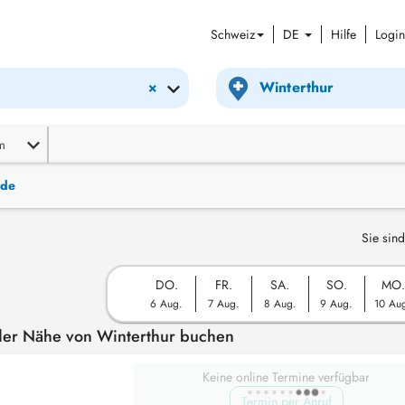
Schweiz
DE
Hilfe
Login
×
m
nde
Sie sind
DO.
FR.
SA.
SO.
MO.
6 Aug.
7 Aug.
8 Aug.
9 Aug.
10 Au
 der Nähe von Winterthur buchen
Keine online Termine verfügbar
Termin per Anruf