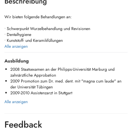
Beschreibung
Wir bieten folgende Behandlungen an:
• Schwerpunkt Wurzelbehandlung und Revisionen
• Dentalhygiene
• Kunststoff- und Keramikfüllungen
• Kronen und Brücken
Alle anzeigen
• Teil- und Totalprothesen
• Oralchirurgie
Ausbildung
• Parodontologie
2008 Staatsexamen an der Philipps-Universität Marburg und
• Behandlung von Kindern
zahnärztliche Approbation
• Implantate
2009 Promotion zum Dr. med. dent. mit "magna cum laude" an
• Bleaching
der Universität Tübingen
• Notfall- und Schmerzbehandlung
2009-2010 Assistenzarzt in Stuttgart
• Kieferorthopädie
Alle anzeigen
Seit Oktober 2016 führe ich die Zahnarztpraxis von Dr. Gofferjé &
Team in Winterthur-Wülflingen als neuer Inhaber weiter. Mit
Feedback
modernster Ausstattung und den aktuellsten Methoden lege ich
besonders großen Wert auf eine möglichst substanz- und