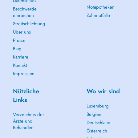
Röntgensystem, welches uns ermöglicht, mit weniger Strahlung pro
Datenschutz
Röntgenbild auszukommen - ein klarer Vorteil für Sie als Patient.
Notapotheken
Beschwerde
einreichen
Zahnnotfälle
Egal ob Neu- oder Stammpatient, Sie sind bei uns jederzeit herzlich
Streitschlichtung
willkommen. Vereinbaren Sie einen Termin, für die Dentalhygiene
oder Wurzelbehandlungen, für kosmetische Zahnaufhellung oder alle
Über uns
anderen zahnärztlichen Behandlungen - am besten per Telefon. Es
Presse
erwartet Sie ein kleines aber engagiertes Team von Fachangestellten
Blog
und Auszubildenden, die sich um all Ihre Belange kümmern.
Karriere
Ich freue mich, Sie bald persönlich in meiner Praxis begrüssen zu
Kontakt
dürfen.
Impressum
Ihr Dr. Frederic Schweizer & Team
Nützliche
Wo wir sind
Links
Luxemburg
Belgien
Verzeichnis der
Ärzte und
Deutschland
Behandler
Österreich