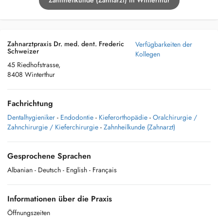
Zahnheilkunde (Zahnarzt) in Winterthur
Zahnarztpraxis Dr. med. dent. Frederic
Verfügbarkeiten der
Schweizer
Kollegen
45 Riedhofstrasse,
8408 Winterthur
Fachrichtung
Dentalhygieniker
-
Endodontie
-
Kieferorthopädie
-
Oralchirurgie /
Zahnchirurgie / Kieferchirurgie
-
Zahnheilkunde (Zahnarzt)
Gesprochene Sprachen
Albanian
- Deutsch
- English
- Français
Informationen über die Praxis
Öffnungszeiten