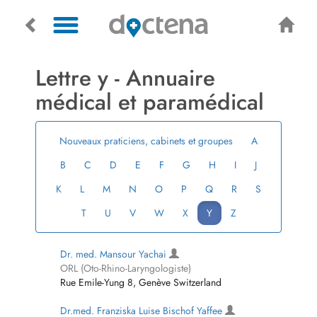
Lettre y ­- Annuaire
médical et paramédical
Nouveaux praticiens, cabinets et groupes
A
B
C
D
E
F
G
H
I
J
K
L
M
N
O
P
Q
R
S
T
U
V
W
X
Y
Z
Dr. med. Mansour Yachai
ORL (Oto-Rhino-Laryngologiste)
Rue Emile-Yung 8, Genève Switzerland
Dr.med. Franziska Luise Bischof Yaffee