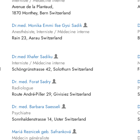
Interniste / Médecine interne
I
Avenue de la Plantaud,
A
1870 Monthey, Bern Switzerland
Dr.med. Monika Emmi Ilse Gysi Sadik
D
Anesthésiste, Interniste / Médecine interne
P
Rain 23, Aarau Switzerland
B
Dr.med Xhafer Sadiku
D
Interniste / Médecine interne
M
d
Schöngrünstrasse 42, Solothurn Switzerland
F
Dr. med. Forat Sadry
D
Radiologue
P
Route André-Piller 29, Givisiez Switzerland
S
Dr. med. Barbara Saesseli
D
Psychiatre
C
Sonnhaldenstrasse 14, Uster Switzerland
S
Mariá Reznicek geb. Safranková
S
Médecin généraliste
D