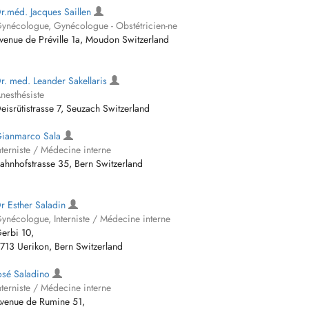
r.méd. Jacques Saillen
ynécologue, Gynécologue - Obstétricien-ne
venue de Préville 1a, Moudon Switzerland
r. med. Leander Sakellaris
nesthésiste
eisrütistrasse 7, Seuzach Switzerland
ianmarco Sala
nterniste / Médecine interne
ahnhofstrasse 35, Bern Switzerland
r Esther Saladin
ynécologue, Interniste / Médecine interne
erbi 10,
713 Uerikon, Bern Switzerland
osé Saladino
nterniste / Médecine interne
venue de Rumine 51,