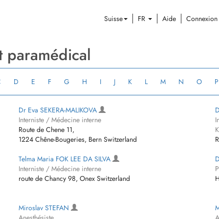
Suisse
FR
Aide
Connexion
et paramédical
C
D
E
F
G
H
I
J
K
L
M
N
O
P
Dr Eva SEKERA-MALIKOVA
D
Interniste / Médecine interne
I
Route de Chene 11,
K
1224 Chêne-Bougeries, Bern Switzerland
R
Telma Maria FOK LEE DA SILVA
D
Interniste / Médecine interne
P
route de Chancy 98, Onex Switzerland
H
Miroslav STEFAN
M
Anesthésiste
A