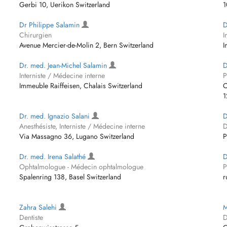
Gerbi 10, Uerikon Switzerland
1
Dr Philippe Salamin
D
Chirurgien
I
Avenue Mercier-de-Molin 2, Bern Switzerland
I
Dr. med. Jean-Michel Salamin
D
Interniste / Médecine interne
P
Immeuble Raiffeisen, Chalais Switzerland
C
1
Dr. med. Ignazio Salani
D
Anesthésiste, Interniste / Médecine interne
D
Via Massagno 36, Lugano Switzerland
P
Dr. med. Irena Salathé
D
Ophtalmologue - Médecin ophtalmologue
P
Spalenring 138, Basel Switzerland
r
Zahra Salehi
M
Dentiste
D