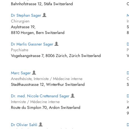
Bahnhofstrasse 12, Stäfa Switzerland
O
Dr Stephan Sager
M
Chirurgien
I
Asylstrasse 19,
S
8810 Horgen, Bern Switzerland
8
Dr Marlis Gassner Sager
D
Psychiatre
P
Vogelsangstrasse 7, 8006 Zürich, Zürich Switzerland
V
Marc Sager
D
Anesthésiste, Interniste / Médecine interne
C
Stadthausstrasse 12, Winterthur Switzerland
S
Dr. med. Nicole Crettenand Sager
D
Interniste / Médecine interne
I
Route du Simplon 70, Ardon Switzerland
A
9
Dr Olivier Sahli
D