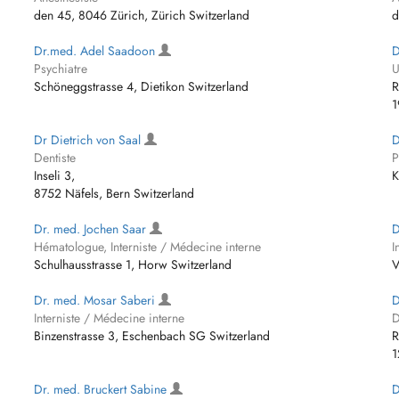
den 45, 8046 Zürich, Zürich Switzerland
d
Dr.med. Adel Saadoon
D
Psychiatre
U
Schöneggstrasse 4, Dietikon Switzerland
R
1
Dr Dietrich von Saal
D
Dentiste
P
Inseli 3,
K
8752 Näfels, Bern Switzerland
Dr. med. Jochen Saar
D
Hématologue, Interniste / Médecine interne
I
Schulhausstrasse 1, Horw Switzerland
V
Dr. med. Mosar Saberi
D
Interniste / Médecine interne
D
Binzenstrasse 3, Eschenbach SG Switzerland
R
1
Dr. med. Bruckert Sabine
D