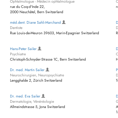
Ophtalmologue - Médecin ophtalmologue
O
rue du Coq-d'Inde 22,
r
2000 Neuchâtel, Bern Switzerland
méd.dent. Diane Sahli-Marchand
D
Dentiste
D
Rue Louis-de-Meuron 39603, Marin-Epagnier Switzerland
R
Hans-Peter Sailer
D
Psychiatre
C
Christoph-Schnyder-Strasse 1C, Bern Switzerland
H
Dr. med. Martin Sailer
P
Neurochirurgien, Neuropsychiatre
D
Lengghalde 2, Zürich Switzerland
T
Dr. med. Eva Sailer
D
Dermatologie, Vénéréologie
G
Allmeindstrasse 5, Jona Switzerland
A
1