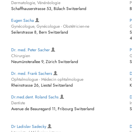
Dermatologie, Vénéréologie
P
Schaffhauserstrasse 53, Bülach Switzerland
B
Eugen Sacha
P
Gynécologue, Gynécologue - Obstétricien-ne
G
Seilerstrasse 8, Bern Switzerland
S
4
Dr. med. Peter Sacher
P
Chirurgien
G
Neumünsterallee 9, Zürich Switzerland
S
Dr. med. Frank Sachers
D
Ophtalmologue - Médecin ophtalmologue
K
Rheinstrasse 26, Liestal Switzerland
K
Dr.med.dent. Roland Sachs
D
Dentiste
I
Avenue de Beauregard 11, Fribourg Switzerland
S
Dr Ladislav Sadecky
D