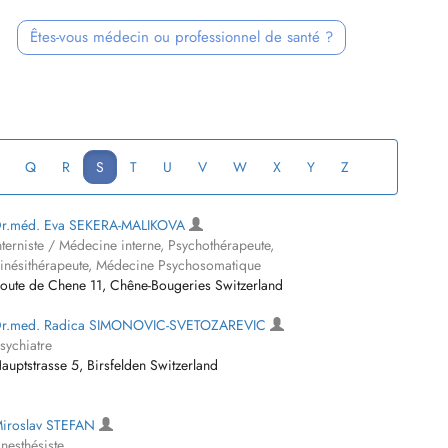
Êtes-vous médecin ou professionnel de santé ?
Q
R
S
T
U
V
W
X
Y
Z
r.méd. Eva SEKERA-MALIKOVA
nterniste / Médecine interne, Psychothérapeute,
inésithérapeute, Médecine Psychosomatique
oute de Chene 11, Chêne-Bougeries Switzerland
r.med. Radica SIMONOVIC-SVETOZAREVIC
sychiatre
auptstrasse 5, Birsfelden Switzerland
iroslav STEFAN
nesthésiste