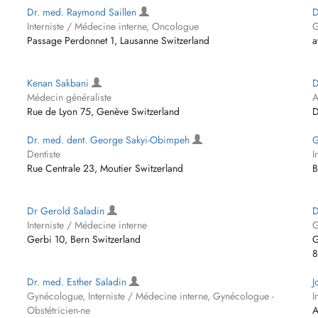
Dr. med. Raymond Saillen
D
Interniste / Médecine interne, Oncologue
G
Passage Perdonnet 1, Lausanne Switzerland
a
Kenan Sakbani
D
Médecin généraliste
A
Rue de Lyon 75, Genève Switzerland
D
Dr. med. dent. George Sakyi-Obimpeh
G
Dentiste
I
Rue Centrale 23, Moutier Switzerland
B
Dr Gerold Saladin
D
Interniste / Médecine interne
G
Gerbi 10, Bern Switzerland
G
8
Dr. med. Esther Saladin
J
Gynécologue, Interniste / Médecine interne, Gynécologue -
I
Obstétricien-ne
A