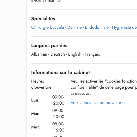
8408 Winterthur
Spécialités
Chirurgie buccale
-
Dentiste
-
Endodontiste
-
Hygiéniste de
Langues parlées
Albanian
- Deutsch
- English
- Français
Informations sur le cabinet
Heures
Veuillez activer les "cookies fonctio
d'ouverture
confidentialité" de cette page pour 
ci-dessous.
09:00-
Lun.
Voir la localisation ou la carte
20:00
09:00-
Mar.
20:00
08:00-
Mer.
16:00