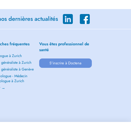
os dernières actualités
ches fréquentes
Vous êtes professionnel de
santé
ogue à Zurich
généraliste à Zurich
S'inscrire à Doctena
 généraliste à Genève
ologue - Médecin
ologue à Zurich
ir →