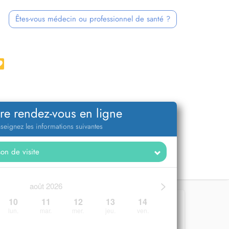
Êtes-vous médecin ou professionnel de santé ?
re rendez-vous en ligne
seignez les informations suivantes
>
août 2026
10
11
12
13
14
lun.
mar.
mer.
jeu.
ven.