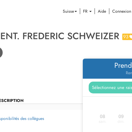
Suisse
FR
Aide
Connexion
DENT. FREDERIC SCHWEIZER
93
Prend
Ren
ESCRIPTION
08
09
sponibilités des collègues
sam.
dim.