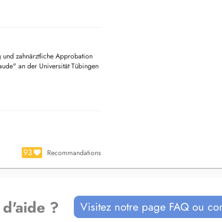
g und zahnärztliche Approbation
ude" an der Universität Tübingen
fferjé & Team in Winterthur-
ttung und den aktuellsten
chst substanz- und zahnschonende
93
Recommandations
erves
dlung ist teilweise viel Zeit und
er gerne nehme. Mit unserem
 d'aide ?
Visitez notre page FAQ ou co
leben” stark vergrössert
nden und behandelt werden können.