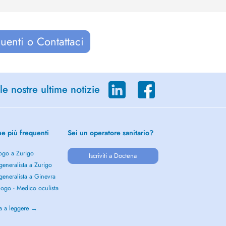
uenti o Contattaci
le nostre ultime notizie
he più frequenti
Sei un operatore sanitario?
ogo a Zurigo
Iscriviti a Doctena
eneralista a Zurigo
eneralista a Ginevra
ogo - Medico oculista
o
a a leggere →