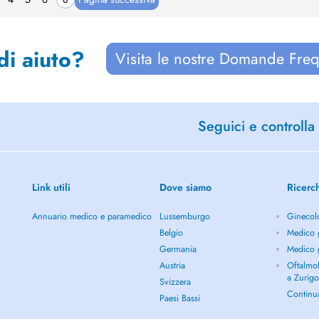
di aiuto?
Visita le nostre Domande Freq
Seguici e controlla 
Link utili
Dove siamo
Ricerc
Annuario medico e paramedico
Lussemburgo
Ginecol
Belgio
Medico g
Germania
Medico g
Austria
Oftalmol
a Zurig
Svizzera
Continu
Paesi Bassi