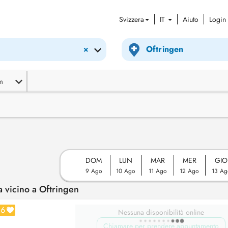
Svizzera
IT
Aiuto
Login
×
m
DOM
LUN
MAR
MER
GIO
9 Ago
10 Ago
11 Ago
12 Ago
13 Ag
 vicino a Oftringen
6
Nessuna disponibilità online
Chiamare per prendere appuntamento