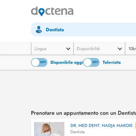
Dentista
Lingua
Disponibilità
10k
Disponibile oggi
Televisita
ON
OFF
ON
OFF
Prenotare un appuntamento con un Dentista
DR. MED DENT. NADJA MAKOIE
Dentista