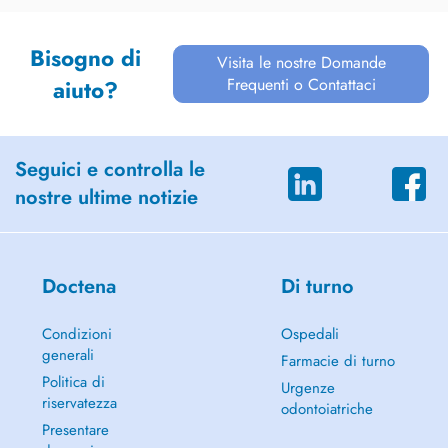
Bisogno di
Visita le nostre Domande
Frequenti o Contattaci
aiuto?
Seguici e controlla le
nostre ultime notizie
Doctena
Di turno
Condizioni
Ospedali
generali
Farmacie di turno
Politica di
Urgenze
riservatezza
odontoiatriche
Presentare