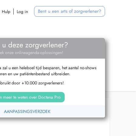
Bent u een arts of zorgverlener?
Hulp
Log in
 u deze zorgverlener?
ek onze onlineagenda-oplossingen!
zal u een heleboel tijd besparen, het aantal no-shows
ren en uw patiëntenbestand uitbreiden.
ebruikt door +10.000 zorgverleners!
 meer te weten over Doctena Pro
AANPASSINGSVERZOEK