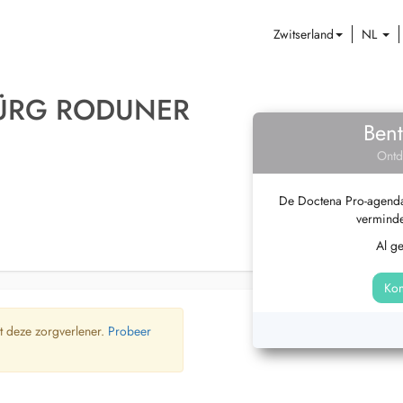
Zwitserland
NL
JÜRG RODUNER
Bent
Ontd
De Doctena Pro-agenda 
verminde
Al g
Kom
t deze zorgverlener.
Probeer