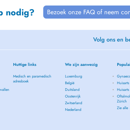
p nodig?
Bezoek onze FAQ of neem con
Volg ons en be
Nuttige links
We zijn aanwezig
Popula
Medisch en paramedisch
Luxemburg
Gynaeco
adresboek
België
Huisarts
vallen
Duitsland
Huisart
Oostenrijk
Oftalmol
Zürich
Zwitserland
Zie alle
Nederland