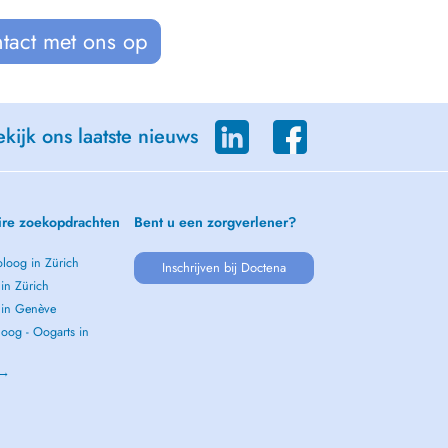
tact met ons op
kijk ons laatste nieuws
ire zoekopdrachten
Bent u een zorgverlener?
loog in Zürich
Inschrijven bij Doctena
 in Zürich
s in Genève
oog - Oogarts in
 →