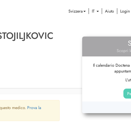
Svizzera
IT
Aiuto
Login
STOJILJKOVIC
Scopri l
Il calendario Doctena 
appuntame
L'u
Pe
 questo medico.
Prova la