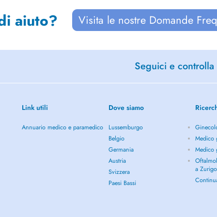
di aiuto?
Visita le nostre Domande Freq
Seguici e controlla 
Link utili
Dove siamo
Ricerc
Annuario medico e paramedico
Lussemburgo
Ginecol
Belgio
Medico g
Germania
Medico g
Austria
Oftalmol
a Zurig
Svizzera
Continu
Paesi Bassi