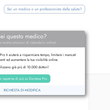
Sei un medico o un professionista della salute?
Sei questo medico?
e nostre soluzioni di calendario online!
Pro ti aiuterà a risparmiare tempo, limitare i mancati
nti ed aumentare la tua visibilità online.
tilizzano già più di 10.000 dottori!
r saperne di più su Doctena Pro
RICHIESTA DI MODIFICA