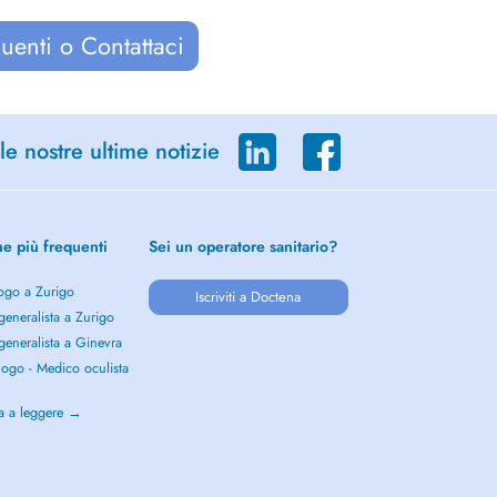
uenti o Contattaci
le nostre ultime notizie
he più frequenti
Sei un operatore sanitario?
ogo a Zurigo
Iscriviti a Doctena
eneralista a Zurigo
eneralista a Ginevra
ogo - Medico oculista
o
a a leggere →