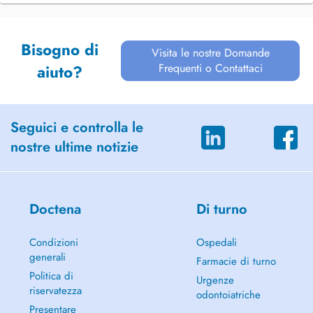
Bisogno di
Visita le nostre Domande
Frequenti o Contattaci
aiuto?
Seguici e controlla le
nostre ultime notizie
Doctena
Di turno
Condizioni
Ospedali
generali
Farmacie di turno
Politica di
Urgenze
riservatezza
odontoiatriche
Presentare