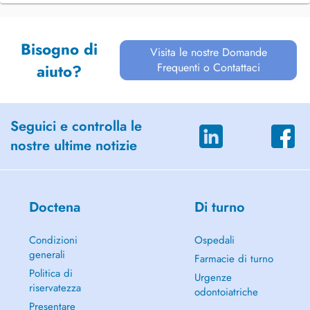
Bisogno di
Visita le nostre Domande
Frequenti o Contattaci
aiuto?
Seguici e controlla le
nostre ultime notizie
Doctena
Di turno
Condizioni
Ospedali
generali
Farmacie di turno
Politica di
Urgenze
riservatezza
odontoiatriche
Presentare