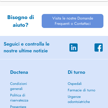
Bisogno di
Visita le nostre Domande
Frequenti o Contattaci
aiuto?
Seguici e controlla le
nostre ultime notizie
Doctena
Di turno
Condizioni
Ospedali
generali
Farmacie di turno
Politica di
Urgenze
riservatezza
odontoiatriche
Presentare