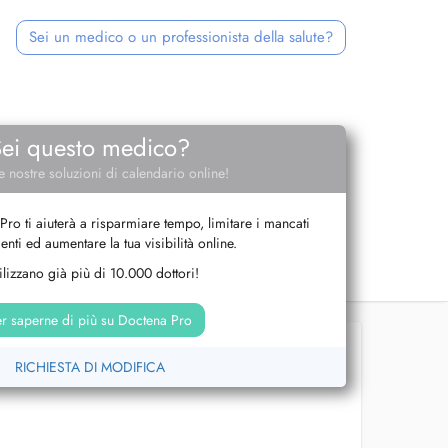
Sei un medico o un professionista della salute?
Sei questo medico?
e nostre soluzioni di calendario online!
Pro ti aiuterà a risparmiare tempo, limitare i mancati
nti ed aumentare la tua visibilità online.
tilizzano già più di 10.000 dottori!
r saperne di più su Doctena Pro
RICHIESTA DI MODIFICA