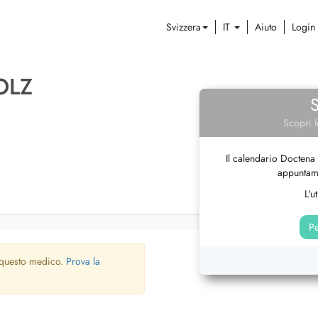
Svizzera
IT
Aiuto
Login
OLZ
Scopri l
Il calendario Doctena 
appuntame
L'u
Pe
 questo medico.
Prova la