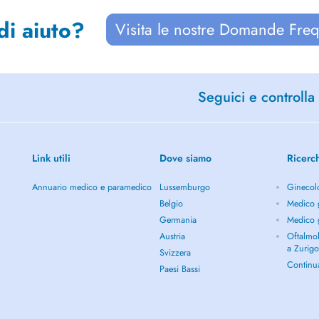
di aiuto?
Visita le nostre Domande Freq
Seguici e controlla 
Link utili
Dove siamo
Ricerc
Annuario medico e paramedico
Lussemburgo
Ginecol
Belgio
Medico g
Germania
Medico g
Austria
Oftalmol
a Zurig
Svizzera
Continu
Paesi Bassi