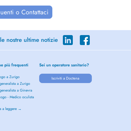
uenti o Contattaci
le nostre ultime notizie
he più frequenti
Sei un operatore sanitario?
ogo a Zurigo
Iscriviti a Doctena
eneralista a Zurigo
eneralista a Ginevra
ogo - Medico oculista
o
a a leggere →