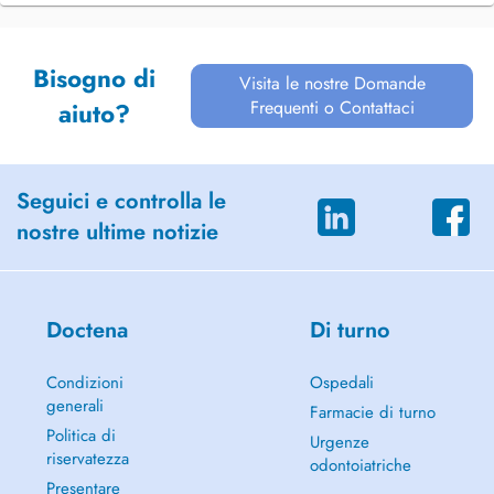
Bisogno di
Visita le nostre Domande
Frequenti o Contattaci
aiuto?
Seguici e controlla le
nostre ultime notizie
Doctena
Di turno
Condizioni
Ospedali
generali
Farmacie di turno
Politica di
Urgenze
riservatezza
odontoiatriche
Presentare