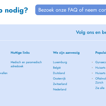
p nodig?
Bezoek onze FAQ of neem con
Volg ons en be
Nuttige links
We zijn aanwezig
Popula
Medisch en paramedisch
Luxemburg
Gynaeco
adresboek
België
Huisarts
vallen
Duitsland
Huisart
Oostenrijk
Oftalmol
Zürich
Zwitserland
Zie alle
Nederland