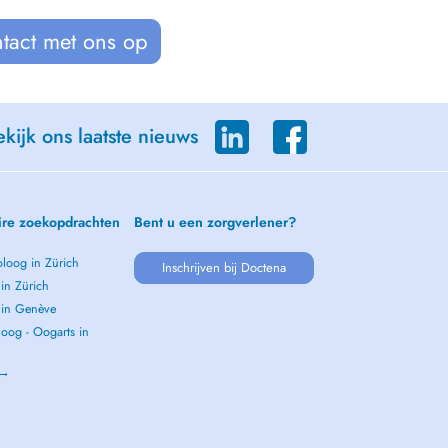
tact met ons op
kijk ons laatste nieuws
ire zoekopdrachten
Bent u een zorgverlener?
loog in Zürich
Inschrijven bij Doctena
 in Zürich
s in Genève
oog - Oogarts in
 →