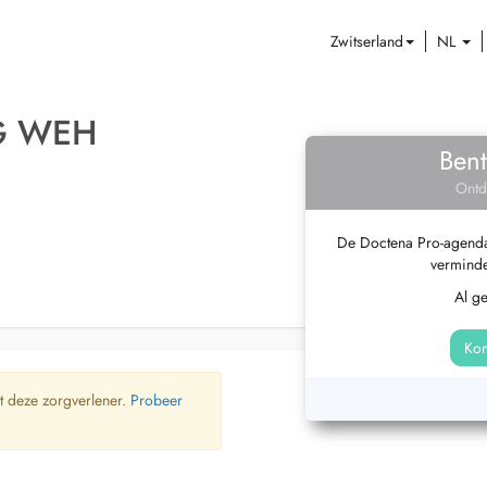
Zwitserland
NL
G WEH
Bent
Ontd
De Doctena Pro-agenda 
verminde
Al g
Kom
t deze zorgverlener.
Probeer