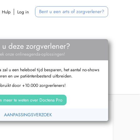
Bent u een arts of zorgverlener?
Hulp
Log in
 u deze zorgverlener?
ek onze onlineagenda-oplossingen!
zal u een heleboel tijd besparen, het aantal no-shows
ren en uw patiëntenbestand uitbreiden.
ebruikt door +10.000 zorgverleners!
 meer te weten over Doctena Pro
AANPASSINGSVERZOEK