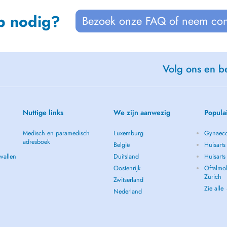
p nodig?
Bezoek onze FAQ of neem con
Volg ons en be
Nuttige links
We zijn aanwezig
Popula
Medisch en paramedisch
Luxemburg
Gynaeco
adresboek
België
Huisarts
vallen
Duitsland
Huisart
Oostenrijk
Oftalmol
Zürich
Zwitserland
Zie alle
Nederland