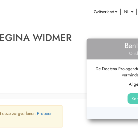
Zwitserland
NL
REGINA WIDMER
Bent
Ontd
De Doctena Pro-agenda 
verminde
Al g
Kom
t deze zorgverlener.
Probeer