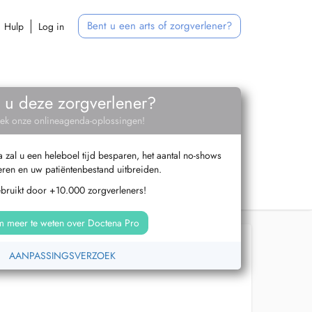
Bent u een arts of zorgverlener?
Hulp
Log in
 u deze zorgverlener?
ek onze onlineagenda-oplossingen!
zal u een heleboel tijd besparen, het aantal no-shows
ren en uw patiëntenbestand uitbreiden.
ebruikt door +10.000 zorgverleners!
 meer te weten over Doctena Pro
AANPASSINGSVERZOEK