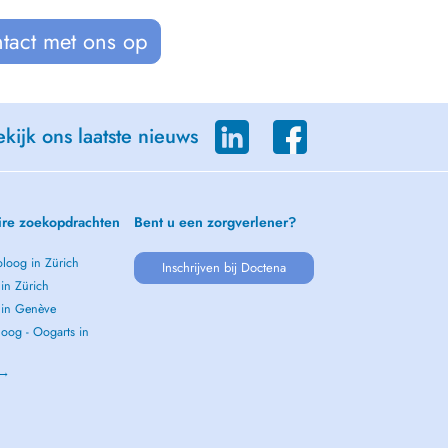
tact met ons op
kijk ons laatste nieuws
ire zoekopdrachten
Bent u een zorgverlener?
loog in Zürich
Inschrijven bij Doctena
 in Zürich
s in Genève
oog - Oogarts in
 →