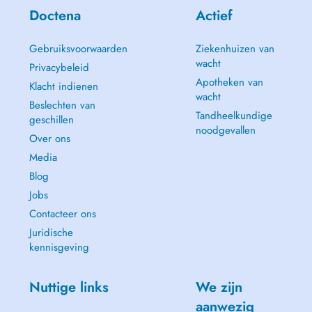
Doctena
Actief
Gebruiksvoorwaarden
Ziekenhuizen van
wacht
Privacybeleid
Apotheken van
Klacht indienen
wacht
Beslechten van
Tandheelkundige
geschillen
noodgevallen
Over ons
Media
Blog
Jobs
Contacteer ons
Juridische
kennisgeving
Nuttige links
We zijn
aanwezig