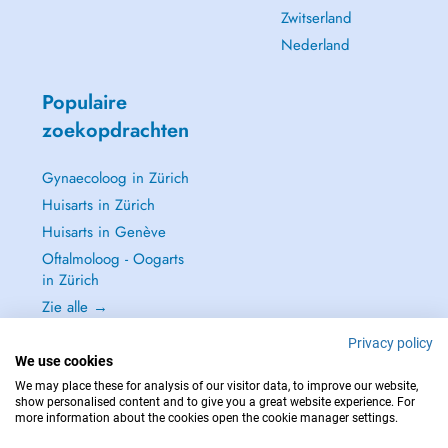
Zwitserland
Nederland
Populaire
zoekopdrachten
Gynaecoloog in Zürich
Huisarts in Zürich
Huisarts in Genève
Oftalmoloog - Oogarts
in Zürich
Zie alle →
Privacy policy
We use cookies
We may place these for analysis of our visitor data, to improve our website,
show personalised content and to give you a great website experience. For
NEEM IN GEVAL VAN NOOD CONTACT OP MET : 144
more information about the cookies open the cookie manager settings.
Copyright © 2026 - DOCTENA Switzerland GmbH - Hagenholzstrasse 81a, 8050