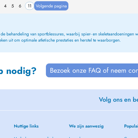
4
5
6
11
Volgende pagina
en de behandeling van sportblessures, waarbij spier- en skeletaandoeninge
ken uit om optimale atletische prestaties en herstel te waarborgen.
p nodig?
Bezoek onze FAQ of neem con
Volg ons en be
Nuttige links
We zijn aanwezig
Popula