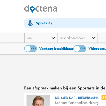
Sportarts
Taal
Beschikbaarheden
Vandaag beschikbaar
Videoconsu
ON
OFF
ON
OFF
Een afspraak maken bij een Sportarts in de
3
DR. MED KARL BIEDERMANN
Sportarts
,
Orthopedisch chirurg