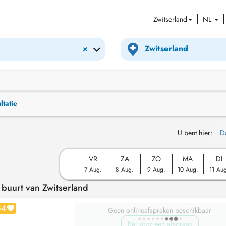
Zwitserland
NL
×
ltatie
U bent hier:
D
VR
ZA
ZO
MA
DI
7 Aug.
8 Aug.
9 Aug.
10 Aug.
11 Au
 buurt van Zwitserland
84
Geen onlineafspraken beschikbaar
Bel voor een afspraak