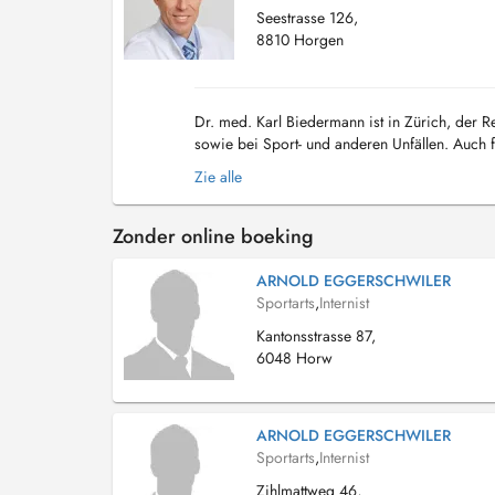
Seestrasse 126,
8810 Horgen
Dr. med. Karl Biedermann ist in Zürich, der
sowie bei Sport- und anderen Unfällen. Auch
der Schulter, Ellbogen, Händen, Rücken, Hüfte,
Zie alle
Zonder online boeking
ARNOLD EGGERSCHWILER
Sportarts
,
Internist
Kantonsstrasse 87,
6048 Horw
ARNOLD EGGERSCHWILER
Sportarts
,
Internist
Zihlmattweg 46,