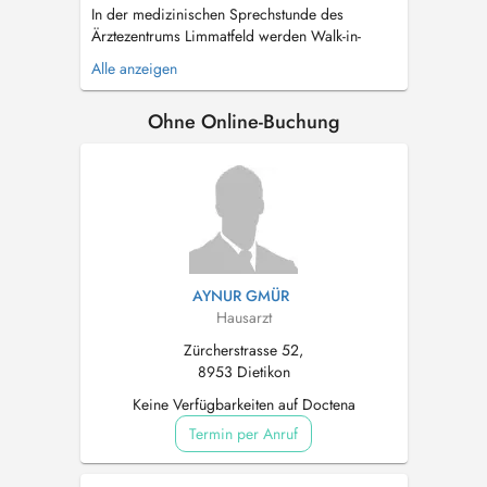
In der medizinischen Sprechstunde des
Ärztezentrums Limmatfeld werden Walk-in-
Patienten sowie auch Patienten welche uns als
Alle anzeigen
Hausarzt aufsuchen behandelt. Im Rahmen der
medizinischen Sprechstunde bieten wir Ihnen
Ohne Online-Buchung
ein breites medizinisches Leistungsangebot im
Bereich der Allgemein- und Hausarztmedi...
AYNUR GMÜR
Hausarzt
Zürcherstrasse 52,
8953 Dietikon
Keine Verfügbarkeiten auf Doctena
Termin per Anruf