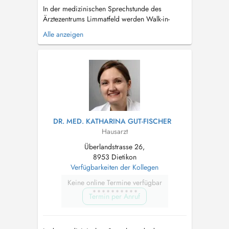
In der medizinischen Sprechstunde des
Ärztezentrums Limmatfeld werden Walk-in-
Patienten sowie auch Patienten welche uns als
Alle anzeigen
Hausarzt aufsuchen behandelt. Im Rahmen der
medizinischen Sprechstunde bieten wir Ihnen
ein breites medizinisches Leistungsangebot im
Bereich der Allgemein- und Hausarztmedi...
DR. MED. KATHARINA GUT-FISCHER
Hausarzt
Überlandstrasse 26,
8953 Dietikon
Verfügbarkeiten der Kollegen
Keine online Termine verfügbar
Termin per Anruf