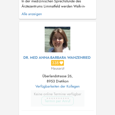
In der medizinischen Sprechstunde des
Ärztezentrums Limmatfeld werden Walk-in-
Patienten sowie auch Patienten welche uns als
Alle anzeigen
Hausarzt aufsuchen behandelt. Im Rahmen der
medizinischen Sprechstunde bieten wir Ihnen
ein breites medizinisches Leistungsangebot im
Bereich der Allgemein- und Hausarztmedi...
DR. MED ANNA-BARBARA WANZENRIED
338
Hausarzt
Überlandstrasse 26,
8953 Dietikon
Verfügbarkeiten der Kollegen
Keine online Termine verfügbar
Termin per Anruf