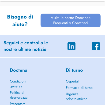
Bisogno di
Visita le nostre Domande
Frequenti o Contattaci
aiuto?
Seguici e controlla le
nostre ultime notizie
Doctena
Di turno
Condizioni
Ospedali
generali
Farmacie di turno
Politica di
Urgenze
riservatezza
odontoiatriche
Presentare