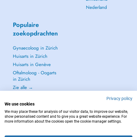
Nederland
Populaire
zoekopdrachten
Gynaecoloog in Zürich
Huisarts in Zürich
Huisarts in Genève
Oftalmoloog - Oogarts
in Zürich
Zie alle →
Privacy policy
We use cookies
We may place these for analysis of our visitor data, to improve our website,
show personalised content and to give you a great website experience. For
NEEM IN GEVAL VAN NOOD CONTACT OP MET : 144
more information about the cookies open the cookie manager settings.
Copyright © 2026 - DOCTENA Switzerland GmbH - Hagenholzstrasse 81a, 8050
Zürich, Switzerland