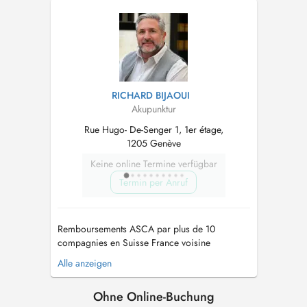
RICHARD BIJAOUI
Akupunktur
Rue Hugo- De-Senger 1, 1er étage,
1205 Genève
Keine online Termine verfügbar
Termin per Anruf
Remboursements ASCA par plus de 10
compagnies en Suisse France voisine
remboursements par certains mutuelles santé
Alle anzeigen
Réception à Prévessins moens et Meyrin : pour
des raisons de commodités et locaux plus
Ohne Online-Buchung
médicaux je préfère regrouper mes rendez